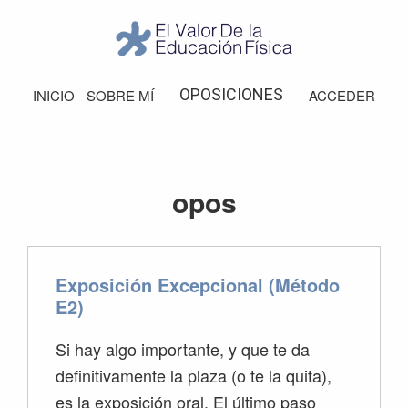
Saltar
Saltar
Saltar
Saltar
a
al
a
al
la
contenido
la
pie
El
Valor
navegación
principal
barra
de
OPOSICIONES
INICIO
SOBRE MÍ
ACCEDER
de
principal
lateral
página
la
Educación
principal
Física
opos
Exposición Excepcional (Método
E2)
Si hay algo importante, y que te da
definitivamente la plaza (o te la quita),
es la exposición oral. El último paso