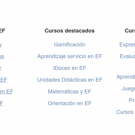
EF
Cursos destacados
Cur
y
Gamificación
Expres
os
Aprendizaje servicio en EF
Evalu
r
iDoceo en EF
Aprendi
 EF
Unidades Didácticas en EF
Jueg
en EF
Matemáticas y EF
Pr
EF
Orientación en EF
Cursos 