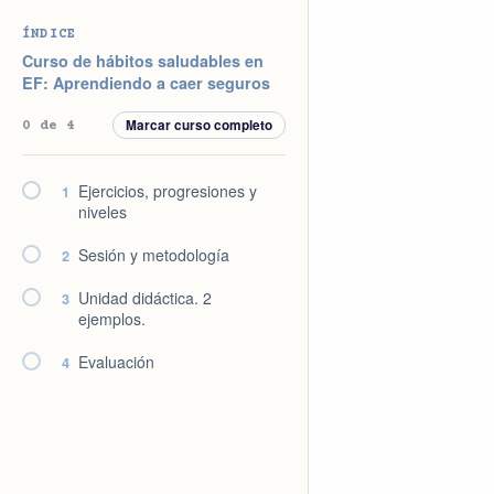
Saltar
Saltar
Saltar
Saltar
ÍNDICE
a
al
a
al
Curso de hábitos saludables en
la
contenido
la
pie
EF: Aprendiendo a caer seguros
navegación
principal
barra
de
Marcar curso completo
0 de 4
principal
lateral
página
principal
Ejercicios, progresiones y
1
niveles
Sesión y metodología
2
Unidad didáctica. 2
3
ejemplos.
Evaluación
4