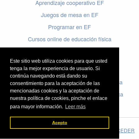
Aprendizaje cooperativo EF
Juegos de mesa en EF
Programar en EF
Cursos online de educación física
Artículos destacados
Este sitio web utiliza cookies para que usted
Evaluación en educación física
tenga la mejor experiencia de usuario. Si
continúa navegando está dando su
Criterios de evaluación en educación física
consentimiento para la aceptación de las
mencionadas cookies y la aceptación de
Rúbricas de evaluación en educación física
nuestra política de cookies, pinche el enlace
para mayor información.
Leer más
Acepto
El valor de la Educación Física © 2026 ·
Legal
|
ACCEDER