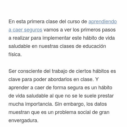
Saltar
Saltar
Saltar
Saltar
a
al
a
al
la
contenido
la
pie
En esta primera clase del curso de
aprendiendo
navegación
principal
barra
de
a caer seguros
vamos a ver los primeros pasos
principal
lateral
página
a realizar para implementar este hábito de vida
principal
saludable en nuestras clases de educación
física.
Ser consciente del trabajo de ciertos hábitos es
clave para poder abordarlos en clase. Y
aprender a caer de forma segura es un hábito
de vida saludable al que no se le suele prestar
mucha importancia. Sin embargo, los datos
muestran que es un problema social de gran
envergadura.