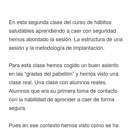
Saltar
Saltar
Saltar
Saltar
a
al
a
al
la
contenido
la
pie
En esta segunda clase del curso de hábitos
navegación
principal
barra
de
saludables aprendiendo a caer con seguridad
principal
lateral
página
hemos abordado la sesión. La estructura de una
principal
sesión y la metodología de implantación.
Para esta clase hemos cogido un buen asiento
en las “gradas del pabellón” y hemos visto una
clase real. Una clase con alumnos reales.
Alumnos que era su primera toma de contacto
con la habilidad de aprender a caer de forma
segura.
Pues en ese contexto hemos visto como se ha