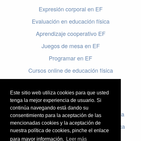
Expresión corporal en EF
Evaluación en educación física
Aprendizaje cooperativo EF
Juegos de mesa en EF
Programar en EF
Cursos online de educación física
Artículos destacados
Este sitio web utiliza cookies para que usted
Evaluación en educación física
tenga la mejor experiencia de usuario. Si
continúa navegando está dando su
Criterios de evaluación en educación física
consentimiento para la aceptación de las
mencionadas cookies y la aceptación de
Rúbricas de evaluación en educación física
nuestra política de cookies, pinche el enlace
para mayor información.
Leer más