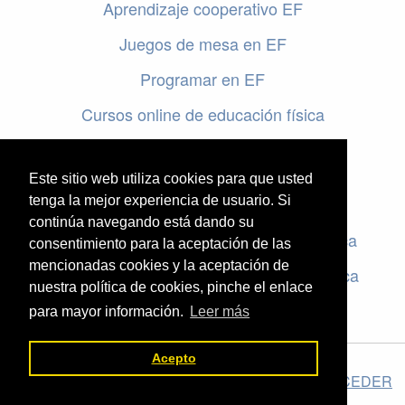
Aprendizaje cooperativo EF
Juegos de mesa en EF
Programar en EF
Cursos online de educación física
Artículos destacados
Este sitio web utiliza cookies para que usted
Evaluación en educación física
tenga la mejor experiencia de usuario. Si
continúa navegando está dando su
Criterios de evaluación en educación física
consentimiento para la aceptación de las
mencionadas cookies y la aceptación de
Rúbricas de evaluación en educación física
nuestra política de cookies, pinche el enlace
para mayor información.
Leer más
Acepto
El valor de la Educación Física © 2026 ·
Legal
|
ACCEDER