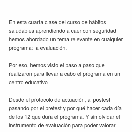
Saltar
Saltar
Saltar
Saltar
a
al
a
al
la
contenido
la
pie
En esta cuarta clase del curso de hábitos
navegación
principal
barra
de
saludables aprendiendo a caer con seguridad
principal
lateral
página
hemos abordado un tema relevante en cualquier
principal
programa: la evaluación.
Por eso, hemos visto el paso a paso que
realizaron para llevar a cabo el programa en un
centro educativo.
Desde el protocolo de actuación, al postest
pasando por el pretest y por qué hacer cada día
de los 12 que dura el programa. Y sin olvidar el
instrumento de evaluación para poder valorar