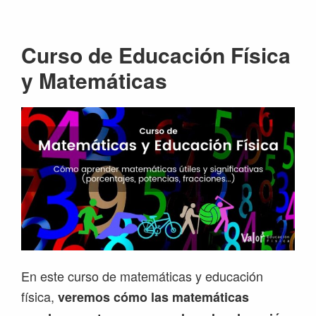
Saltar
Saltar
Saltar
Saltar
a
al
a
al
Curso de Educación Física
la
contenido
la
pie
navegación
principal
barra
de
y Matemáticas
principal
lateral
página
principal
En este curso de matemáticas y educación
física,
veremos cómo las matemáticas