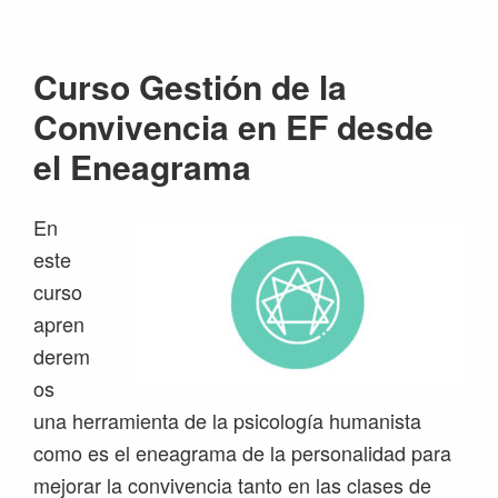
Saltar
Saltar
Saltar
Saltar
a
al
a
al
Curso Gestión de la
la
contenido
la
pie
navegación
principal
barra
de
Convivencia en EF desde
principal
lateral
página
el Eneagrama
principal
En
este
curso
apren
derem
os
una herramienta de la psicología humanista
como es el eneagrama de la personalidad para
mejorar la convivencia tanto en las clases de