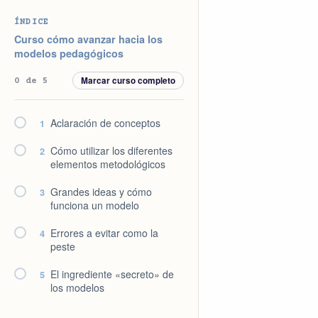
Saltar
Saltar
Saltar
Saltar
ÍNDICE
a
al
a
al
Curso cómo avanzar hacia los
la
contenido
la
pie
modelos pedagógicos
navegación
principal
barra
de
Marcar curso completo
0 de 5
principal
lateral
página
principal
Aclaración de conceptos
1
Cómo utilizar los diferentes
2
elementos metodológicos
Grandes ideas y cómo
3
funciona un modelo
Errores a evitar como la
4
peste
El ingrediente «secreto» de
5
los modelos