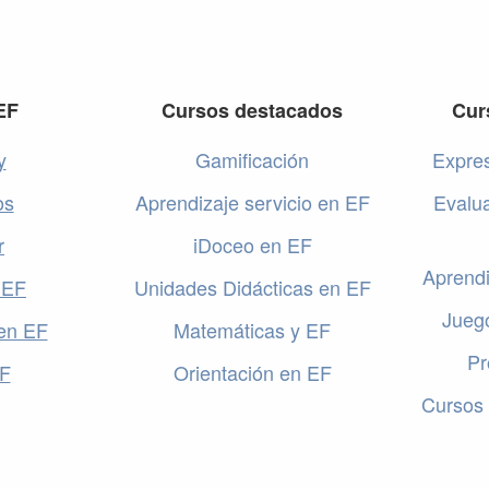
EF
Cursos destacados
Cur
y
Gamificación
Expres
os
Aprendizaje servicio en EF
Evalu
r
iDoceo en EF
Aprendi
 EF
Unidades Didácticas en EF
Jueg
en EF
Matemáticas y EF
Pr
EF
Orientación en EF
Cursos 