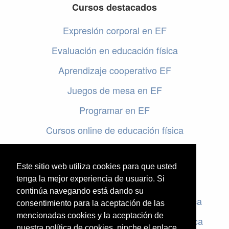
Cursos destacados
Expresión corporal en EF
Evaluación en educación física
Aprendizaje cooperativo EF
Juegos de mesa en EF
Programar en EF
Cursos online de educación física
Artículos destacados
Este sitio web utiliza cookies para que usted
Evaluación en educación física
tenga la mejor experiencia de usuario. Si
continúa navegando está dando su
Criterios de evaluación en educación física
consentimiento para la aceptación de las
mencionadas cookies y la aceptación de
Rúbricas de evaluación en educación física
nuestra política de cookies, pinche el enlace