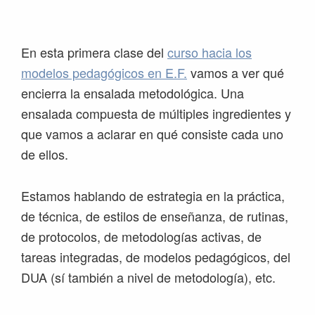
Saltar
Saltar
Saltar
Saltar
a
al
a
al
la
contenido
la
pie
En esta primera clase del
curso hacia los
navegación
principal
barra
de
modelos pedagógicos en E.F.
vamos a ver qué
principal
lateral
página
encierra la ensalada metodológica. Una
principal
ensalada compuesta de múltiples ingredientes y
que vamos a aclarar en qué consiste cada uno
de ellos.
Estamos hablando de estrategia en la práctica,
de técnica, de estilos de enseñanza, de rutinas,
de protocolos, de metodologías activas, de
tareas integradas, de modelos pedagógicos, del
DUA (sí también a nivel de metodología), etc.