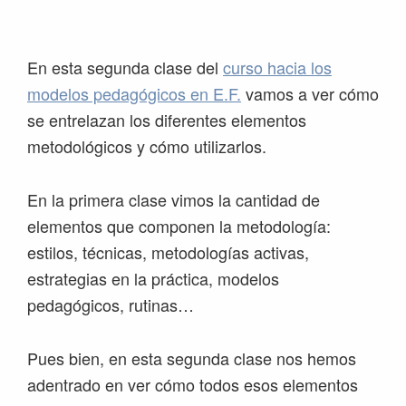
Saltar
Saltar
Saltar
Saltar
a
al
a
al
la
contenido
la
pie
En esta segunda clase del
curso hacia los
navegación
principal
barra
de
modelos pedagógicos en E.F.
vamos a ver cómo
principal
lateral
página
se entrelazan los diferentes elementos
principal
metodológicos y cómo utilizarlos.
En la primera clase vimos la cantidad de
elementos que componen la metodología:
estilos, técnicas, metodologías activas,
estrategias en la práctica, modelos
pedagógicos, rutinas…
Pues bien, en esta segunda clase nos hemos
adentrado en ver cómo todos esos elementos