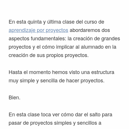
Saltar
Saltar
Saltar
Saltar
a
al
a
al
la
contenido
la
pie
En esta quinta y última clase del curso de
navegación
principal
barra
de
aprendizaje por proyectos
abordaremos dos
principal
lateral
página
aspectos fundamentales: la creación de grandes
principal
proyectos y el cómo implicar al alumnado en la
creación de sus propios proyectos.
Hasta el momento hemos visto una estructura
muy simple y sencilla de hacer proyectos.
Bien.
En esta clase toca ver cómo dar el salto para
pasar de proyectos simples y sencillos a