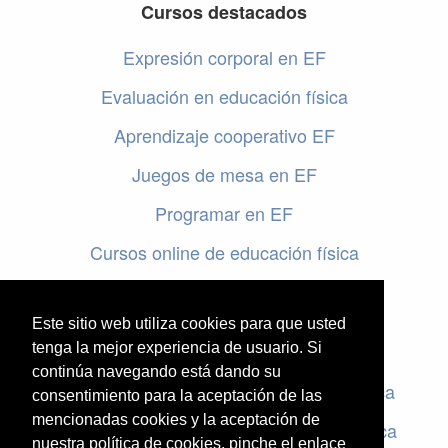
Cursos destacados
Expresión corporal en EF
Evaluación en educación física
Aprendizaje cooperativo EF
Juegos de mesa en EF
Programar en EF
Cursos online de educación física
Artículos destacados
Este sitio web utiliza cookies para que usted
Evaluación en educación física
tenga la mejor experiencia de usuario. Si
continúa navegando está dando su
Criterios de evaluación en educación física
consentimiento para la aceptación de las
mencionadas cookies y la aceptación de
Rúbricas de evaluación en educación física
nuestra política de cookies, pinche el enlace