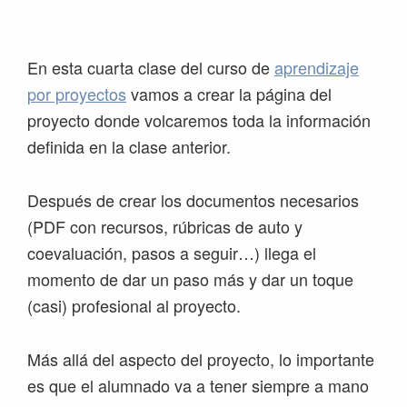
Saltar
Saltar
Saltar
Saltar
a
al
a
al
la
contenido
la
pie
En esta cuarta clase del curso de
aprendizaje
navegación
principal
barra
de
por proyectos
vamos a crear la página del
principal
lateral
página
proyecto donde volcaremos toda la información
principal
definida en la clase anterior.
Después de crear los documentos necesarios
(PDF con recursos, rúbricas de auto y
coevaluación, pasos a seguir…) llega el
momento de dar un paso más y dar un toque
(casi) profesional al proyecto.
Más allá del aspecto del proyecto, lo importante
es que el alumnado va a tener siempre a mano