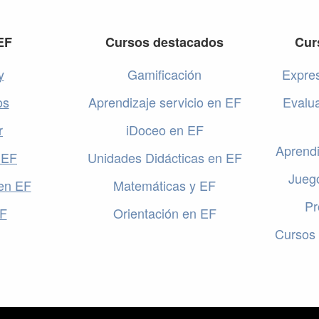
EF
Cursos destacados
Cur
y
Gamificación
Expres
os
Aprendizaje servicio en EF
Evalu
r
iDoceo en EF
Aprendi
 EF
Unidades Didácticas en EF
Jueg
en EF
Matemáticas y EF
Pr
EF
Orientación en EF
Cursos 