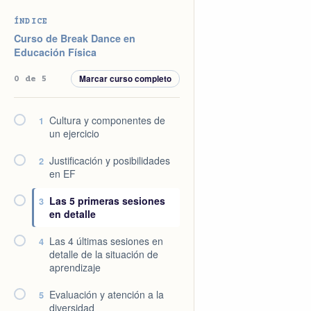
Saltar
Saltar
Saltar
Saltar
ÍNDICE
a
al
a
al
Curso de Break Dance en
la
contenido
la
pie
Educación Física
navegación
principal
barra
de
Marcar curso completo
0 de 5
principal
lateral
página
principal
Cultura y componentes de
1
un ejercicio
Justificación y posibilidades
2
en EF
Las 5 primeras sesiones
3
en detalle
Las 4 últimas sesiones en
4
detalle de la situación de
aprendizaje
Evaluación y atención a la
5
diversidad