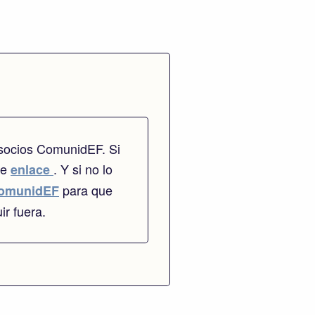
 socios ComunidEF. Si
te
. Y si no lo
enlace
para que
omunidEF
ir fuera.