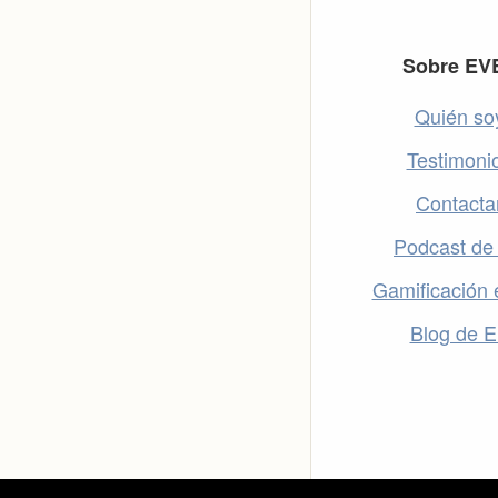
Footer
Sobre EV
Quién so
Testimoni
Contacta
Podcast de
Gamificación 
Blog de 