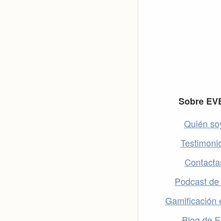
Footer
Sobre EV
Quién so
Testimoni
Contacta
Podcast de
Gamificación 
Blog de 