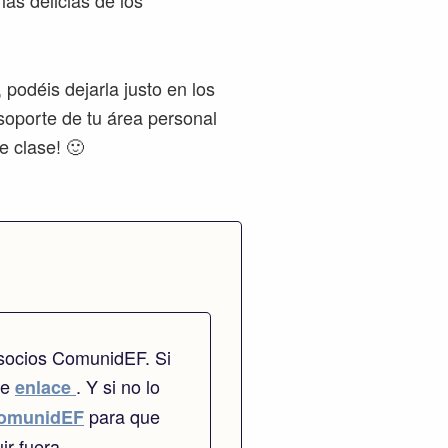
las delicias de los
podéis dejarla justo en los
soporte de tu área personal
e clase! 🙂
 socios ComunidEF. Si
te
. Y si no lo
enlace
para que
omunidEF
ir fuera.