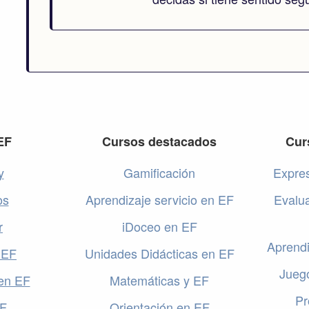
EF
Cursos destacados
Cur
y
Gamificación
Expres
os
Aprendizaje servicio en EF
Evalu
r
iDoceo en EF
Aprendi
 EF
Unidades Didácticas en EF
Jueg
en EF
Matemáticas y EF
Pr
EF
Orientación en EF