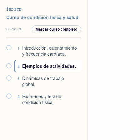
Saltar
Saltar
Saltar
Saltar
ÍNDICE
a
al
a
al
Curso de condición física y salud
la
contenido
la
pie
Marcar curso completo
0 de 4
navegación
principal
barra
de
principal
lateral
página
Introducción, calentamiento
1
principal
y frecuencia cardíaca.
Ejemplos de actividades.
2
Dinámicas de trabajo
3
global.
Exámenes y test de
4
condición física.