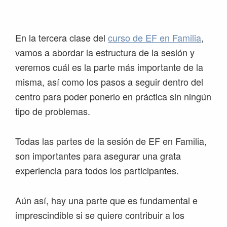
Saltar
Saltar
Saltar
Saltar
a
al
a
al
la
contenido
la
pie
En la tercera clase del
curso de EF en Familia
,
navegación
principal
barra
de
vamos a abordar la estructura de la sesión y
principal
lateral
página
veremos cuál es la parte más importante de la
principal
misma, así como los pasos a seguir dentro del
centro para poder ponerlo en práctica sin ningún
tipo de problemas.
Todas las partes de la sesión de EF en Familia,
son importantes para asegurar una grata
experiencia para todos los participantes.
Aún así, hay una parte que es fundamental e
imprescindible si se quiere contribuir a los