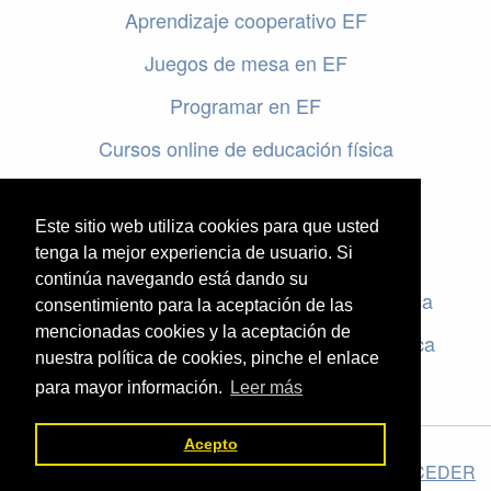
Aprendizaje cooperativo EF
Juegos de mesa en EF
Programar en EF
Cursos online de educación física
Artículos destacados
Este sitio web utiliza cookies para que usted
Evaluación en educación física
tenga la mejor experiencia de usuario. Si
continúa navegando está dando su
Criterios de evaluación en educación física
consentimiento para la aceptación de las
mencionadas cookies y la aceptación de
Rúbricas de evaluación en educación física
nuestra política de cookies, pinche el enlace
para mayor información.
Leer más
Acepto
El valor de la Educación Física © 2026 ·
Legal
|
ACCEDER