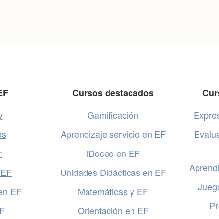
EF
Cursos destacados
Cur
y
Gamificación
Expres
os
Aprendizaje servicio en EF
Evalu
r
iDoceo en EF
Aprendi
 EF
Unidades Didácticas en EF
Jueg
en EF
Matemáticas y EF
Pr
EF
Orientación en EF