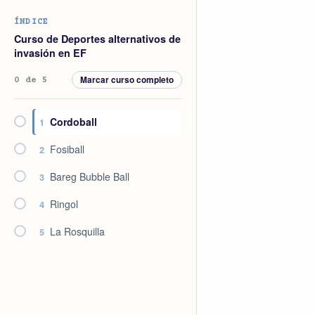
Saltar
Saltar
Saltar
Saltar
ÍNDICE
a
al
a
al
Curso de Deportes alternativos de
la
contenido
la
pie
invasión en EF
navegación
principal
barra
de
Marcar curso completo
0 de 5
principal
lateral
página
principal
Cordoball
1
Fosiball
2
Bareg Bubble Ball
3
Ringol
4
La Rosquilla
5