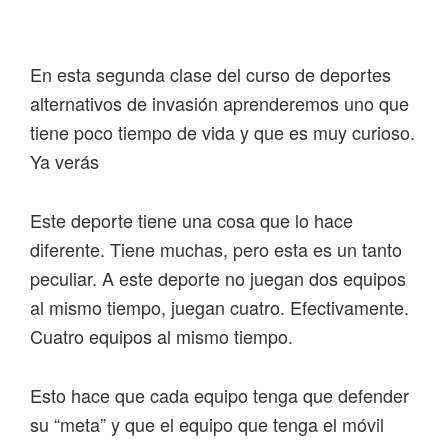
Saltar
Saltar
Saltar
Saltar
a
al
a
al
la
contenido
la
pie
En esta segunda clase del curso de deportes
navegación
principal
barra
de
alternativos de invasión aprenderemos uno que
principal
lateral
página
tiene poco tiempo de vida y que es muy curioso.
principal
Ya verás
Este deporte tiene una cosa que lo hace
diferente. Tiene muchas, pero esta es un tanto
peculiar. A este deporte no juegan dos equipos
al mismo tiempo, juegan cuatro. Efectivamente.
Cuatro equipos al mismo tiempo.
Esto hace que cada equipo tenga que defender
su “meta” y que el equipo que tenga el móvil