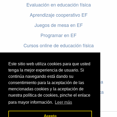
Evaluación en educación física
Aprendizaje cooperativo EF
Juegos de mesa en EF
Programar en EF
Cursos online de educación física
Artículos destacados
Este sitio web utiliza cookies para que usted
Evaluación en educación física
tenga la mejor experiencia de usuario. Si
continúa navegando está dando su
Criterios de evaluación en educación física
consentimiento para la aceptación de las
mencionadas cookies y la aceptación de
Rúbricas de evaluación en educación física
nuestra política de cookies, pinche el enlace
para mayor información.
Leer más
Acepto