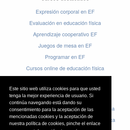
Expresión corporal en EF
Evaluación en educación física
Aprendizaje cooperativo EF
Juegos de mesa en EF
Programar en EF
Cursos online de educación física
Artículos destacados
Este sitio web utiliza cookies para que usted
Evaluación en educación física
tenga la mejor experiencia de usuario. Si
continúa navegando está dando su
Criterios de evaluación en educación física
consentimiento para la aceptación de las
mencionadas cookies y la aceptación de
Rúbricas de evaluación en educación física
nuestra política de cookies, pinche el enlace