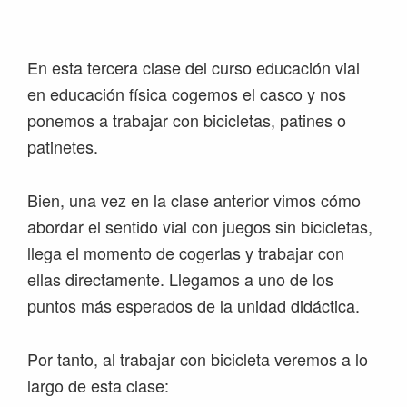
Saltar
Saltar
Saltar
Saltar
a
al
a
al
la
contenido
la
pie
En esta tercera clase del curso educación vial
navegación
principal
barra
de
en educación física cogemos el casco y nos
principal
lateral
página
ponemos a trabajar con bicicletas, patines o
principal
patinetes.
Bien, una vez en la clase anterior vimos cómo
abordar el sentido vial con juegos sin bicicletas,
llega el momento de cogerlas y trabajar con
ellas directamente. Llegamos a uno de los
puntos más esperados de la unidad didáctica.
Por tanto, al trabajar con bicicleta veremos a lo
largo de esta clase: