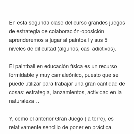
Saltar
Saltar
Saltar
Saltar
a
al
a
al
la
contenido
la
pie
En esta segunda clase del curso grandes juegos
navegación
principal
barra
de
de estrategia de colaboración-oposición
principal
lateral
página
aprenderemos a jugar al paintball y sus 5
principal
niveles de dificultad (algunos, casi adictivos).
El paintball en educación física es un recurso
formidable y muy camaleónico, puesto que se
puede utilizar para trabajar una gran cantidad de
cosas: estrategia, lanzamientos, actividad en la
naturaleza…
Y, como el anterior Gran Juego (la torre), es
relativamente sencillo de poner en práctica.