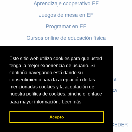
Aprendizaje cooperativo EF
Juegos de mesa en EF
Programar en EF
Cursos online de educación física
Artículos destacados
Este sitio web utiliza cookies para que usted
Evaluación en educación física
tenga la mejor experiencia de usuario. Si
continúa navegando está dando su
Criterios de evaluación en educación física
consentimiento para la aceptación de las
mencionadas cookies y la aceptación de
Rúbricas de evaluación en educación física
nuestra política de cookies, pinche el enlace
para mayor información.
Leer más
Acepto
El valor de la Educación Física © 2026 ·
Legal
|
ACCEDER