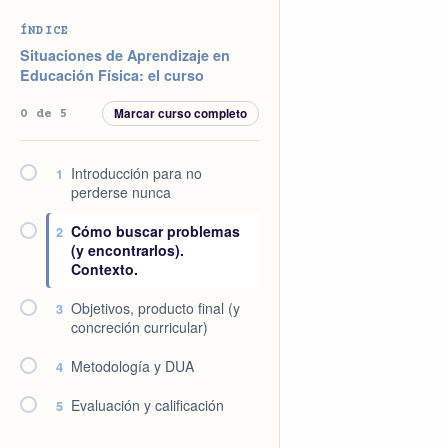
Saltar
Saltar
Saltar
Saltar
ÍNDICE
a
al
a
al
Situaciones de Aprendizaje en
la
contenido
la
pie
Educación Física: el curso
navegación
principal
barra
de
Marcar curso completo
0 de 5
principal
lateral
página
principal
Introducción para no
1
perderse nunca
Cómo buscar problemas
2
(y encontrarlos).
Contexto.
Objetivos, producto final (y
3
concreción curricular)
Metodología y DUA
4
Evaluación y calificación
5