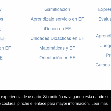
y
Gamificación
Expres
os
Aprendizaje servicio en EF
Evalu
r
iDoceo en EF
Aprendi
 EF
Unidades Didácticas en EF
Jueg
en EF
Matemáticas y EF
Pr
EF
Orientación en EF
Cursos 
or experiencia de usuario. Si continúa navegando está dando su
El valor de la Educación Física © 2026 ·
e cookies, pinche el enlace para mayor información.
Leer más