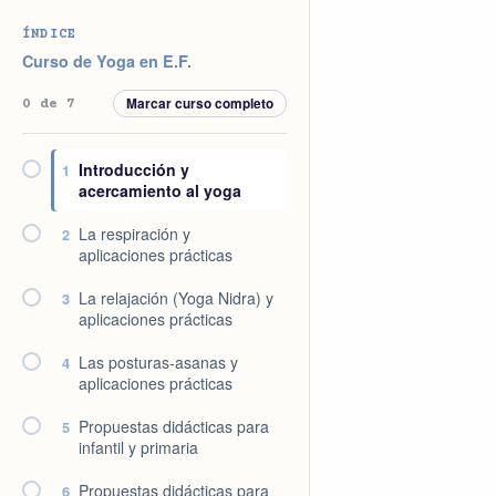
Saltar
Saltar
Saltar
Saltar
ÍNDICE
a
al
a
al
Curso de Yoga en E.F.
la
contenido
la
pie
Marcar curso completo
0 de 7
navegación
principal
barra
de
principal
lateral
página
Introducción y
1
principal
acercamiento al yoga
La respiración y
2
aplicaciones prácticas
La relajación (Yoga Nidra) y
3
aplicaciones prácticas
Las posturas-asanas y
4
aplicaciones prácticas
Propuestas didácticas para
5
infantil y primaria
Propuestas didácticas para
6