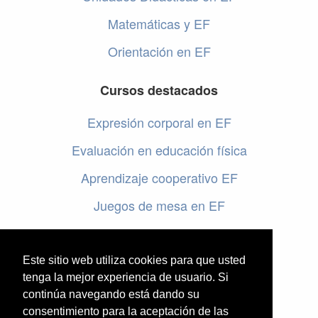
Matemáticas y EF
Orientación en EF
Cursos destacados
Expresión corporal en EF
Evaluación en educación física
Aprendizaje cooperativo EF
Juegos de mesa en EF
Programar en EF
Cursos online de educación física
Este sitio web utiliza cookies para que usted
tenga la mejor experiencia de usuario. Si
continúa navegando está dando su
Artículos destacados
consentimiento para la aceptación de las