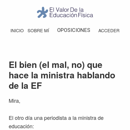
Saltar
Saltar
Saltar
Saltar
a
al
a
al
la
contenido
la
pie
El
Valor
navegación
principal
barra
de
OPOSICIONES
INICIO
SOBRE MÍ
ACCEDER
de
principal
lateral
página
la
Educación
principal
Física
El bien (el mal, no) que
hace la ministra hablando
de la EF
Mira,
El otro día una periodista a la ministra de
educación: