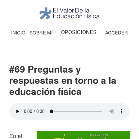
Saltar
Saltar
Saltar
Saltar
a
al
a
al
la
contenido
la
pie
El
Valor
navegación
principal
barra
de
OPOSICIONES
INICIO
SOBRE MÍ
ACCEDER
de
principal
lateral
página
la
Educación
principal
Física
#69 Preguntas y
respuestas en torno a la
educación física
En el