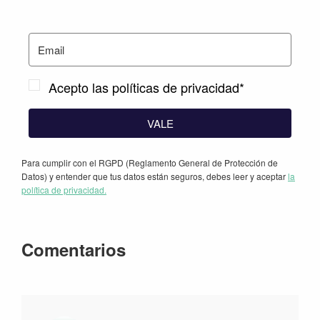
Acepto las políticas de privacidad*
VALE
Para cumplir con el RGPD (Reglamento General de Protección de
Datos) y entender que tus datos están seguros, debes leer y aceptar
la
política de privacidad.
Interacciones
Comentarios
con
los
lectores