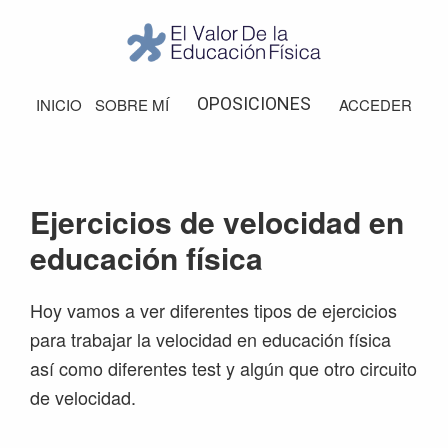
Saltar
Saltar
Saltar
Saltar
a
al
a
al
la
contenido
la
pie
El
Valor
navegación
principal
barra
de
OPOSICIONES
INICIO
SOBRE MÍ
ACCEDER
de
principal
lateral
página
la
Educación
principal
Física
Ejercicios de velocidad en
educación física
Hoy vamos a ver diferentes tipos de ejercicios
para trabajar la velocidad en educación física
así como diferentes test y algún que otro circuito
de velocidad.