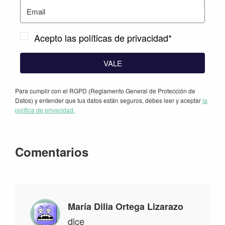
Acepto las políticas de privacidad*
VALE
Para cumplir con el RGPD (Reglamento General de Protección de
Datos) y entender que tus datos están seguros, debes leer y aceptar
la
política de privacidad.
Interacciones
Comentarios
con
los
lectores
María Dilia Ortega Lizarazo
dice