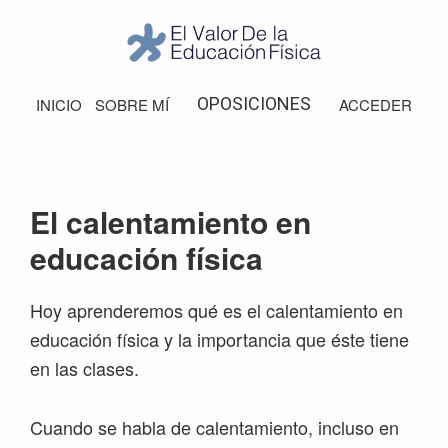
Saltar
Saltar
Saltar
Saltar
a
al
a
al
la
contenido
la
pie
El
Valor
navegación
principal
barra
de
OPOSICIONES
INICIO
SOBRE MÍ
ACCEDER
de
principal
lateral
página
la
Educación
principal
Física
El calentamiento en
educación física
Hoy aprenderemos qué es el calentamiento en
educación física y la importancia que éste tiene
en las clases.
Cuando se habla de calentamiento, incluso en