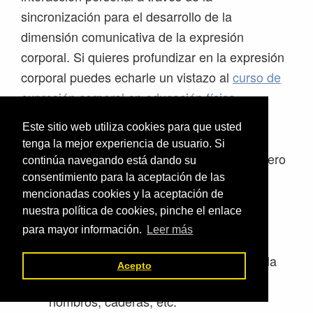
sincronización para el desarrollo de la
dimensión comunicativa de la expresión
corporal. Si quieres profundizar en la expresión
corporal puedes echarle un vistazo al
curso de
expresión corporal en educación física
Este sitio web utiliza cookies para que usted
En este caso se puede realizar un
tenga la mejor experiencia de usuario. Si
calentamiento dirigido, al estilo tradicional, pero
continúa navegando está dando su
al ritmo de la música.
consentimiento para la aceptación de las
mencionadas cookies y la aceptación de
nuestra política de cookies, pinche el enlace
Se busca una canción pegadiza de 3-4
para mayor información.
Leer más
min.
Al ritmo de la música se comienza con la
Acepto
movilidad articular. Tobillos, rodillas,
hombros, caderas, etc.