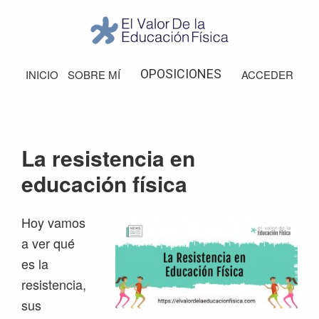
Saltar
Saltar
Saltar
Saltar
a
al
a
al
la
contenido
la
pie
El
Valor
navegación
principal
barra
de
OPOSICIONES
INICIO
SOBRE MÍ
ACCEDER
de
principal
lateral
página
la
Educación
principal
Física
La resistencia en
educación física
Hoy vamos
a ver qué
es la
resistencia,
sus