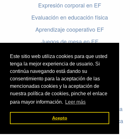
Expresión corporal en EF
Evaluación en educación física
Aprendizaje cooperativo EF
Juegos de mesa en EF
Programar en EF
Este sitio web utiliza cookies para que usted
tenga la mejor experiencia de usuario. Si
Cursos online de educación física
continúa navegando está dando su
consentimiento para la aceptación de las
Artículos destacados
mencionadas cookies y la aceptación de
nuestra política de cookies, pinche el enlace
Evaluación en educación física
para mayor información.
Leer más
Criterios de evaluación en educación física
Acepto
Rúbricas de evaluación en educación física