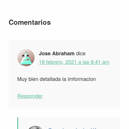
Interacciones
Comentarios
con
los
lectores
dice
Jose Abraham
18 febrero, 2021 a las 8:41 am
Muy bien detallada la imformacion
Responder