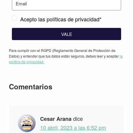
Acepto las políticas de privacidad*
VALE
Para cumplir con el RGPD (Reglamento General de Protección de
Datos) y entender que tus datos están seguros, debes leer y aceptar
la
política de privacidad.
Interacciones
Comentarios
con
los
lectores
dice
Cesar Arana
10 abril, 2023 a las 6:52 pm