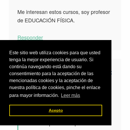
Me interesan estos cursos, soy profesor
de EDUCACIÓN FÍSICA.
Responder
Este sitio web utiliza cookies para que usted
tenga la mejor experiencia de usuario. Si
continúa navegando está dando su
Francisco Javier Vázquez
consentimiento para la aceptación de las
dice
Ramos
mencionadas cookies y la aceptación de
nuestra política de cookies, pinche el enlace
12 abril, 2023 a las 7:27
para mayor información.
Leer más
am
Acepto
Hola César,
Puedes apuntarte aquí: