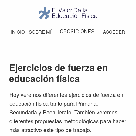
Saltar
Saltar
Saltar
Saltar
a
al
a
al
la
contenido
la
pie
El
Valor
navegación
principal
barra
de
OPOSICIONES
INICIO
SOBRE MÍ
ACCEDER
de
principal
lateral
página
la
Educación
principal
Física
Ejercicios de fuerza en
educación física
Hoy veremos diferentes ejercicios de fuerza en
educación física tanto para Primaria,
Secundaria y Bachillerato. También veremos
diferentes propuestas metodológicas para hacer
más atractivo este tipo de trabajo.