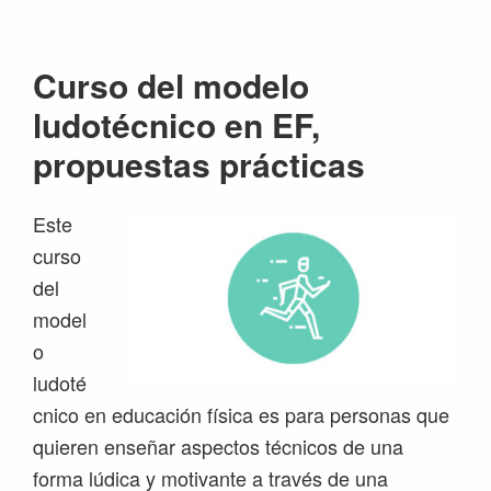
Saltar
Saltar
Saltar
Saltar
a
al
a
al
Curso del modelo
la
contenido
la
pie
navegación
principal
barra
de
ludotécnico en EF,
principal
lateral
página
propuestas prácticas
principal
Este
curso
del
model
o
ludoté
cnico en educación física es para personas que
quieren enseñar aspectos técnicos de una
forma lúdica y motivante a través de una