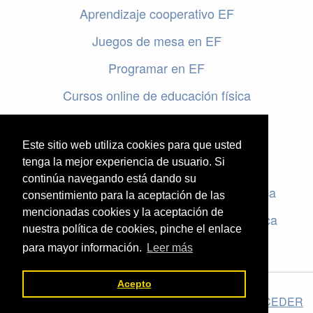
Aprendizaje cooperativo EF
Juegos de mesa en EF
Programar en EF
Cursos online de educación física
Artículos destacados
Este sitio web utiliza cookies para que usted
Evaluación en educación física
tenga la mejor experiencia de usuario. Si
continúa navegando está dando su
Criterios de evaluación en educación física
consentimiento para la aceptación de las
mencionadas cookies y la aceptación de
Rúbricas de evaluación en educación física
nuestra política de cookies, pinche el enlace
para mayor información.
Leer más
Acepto
El valor de la Educación Física © 2026 ·
Legal
|
ACCEDER