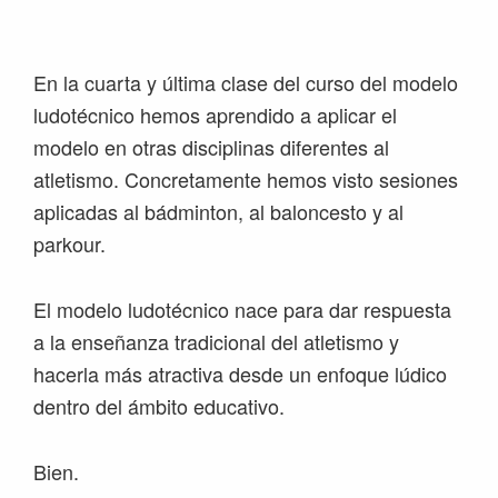
Saltar
Saltar
Saltar
Saltar
a
al
a
al
la
contenido
la
pie
En la cuarta y última clase del curso del modelo
navegación
principal
barra
de
ludotécnico hemos aprendido a aplicar el
principal
lateral
página
modelo en otras disciplinas diferentes al
principal
atletismo. Concretamente hemos visto sesiones
aplicadas al bádminton, al baloncesto y al
parkour.
El modelo ludotécnico nace para dar respuesta
a la enseñanza tradicional del atletismo y
hacerla más atractiva desde un enfoque lúdico
dentro del ámbito educativo.
Bien.