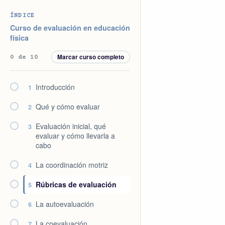
Saltar
Saltar
Saltar
Saltar
ÍNDICE
a
al
a
al
Curso de evaluación en educación
la
contenido
la
pie
física
navegación
principal
barra
de
Marcar curso completo
0 de 10
principal
lateral
página
principal
Introducción
1
Qué y cómo evaluar
2
Evaluación inicial, qué
3
evaluar y cómo llevarla a
cabo
La coordinación motriz
4
Rúbricas de evaluación
5
La autoevaluación
6
La coevaluación
7