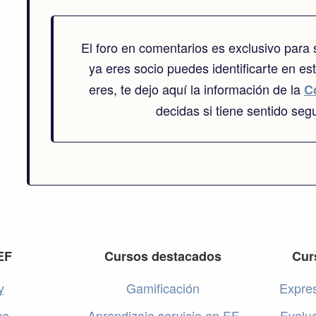
El foro en comentarios es exclusivo para
ya eres socio puedes identificarte en es
eres, te dejo aquí la información de la
C
decidas si tiene sentido segu
EF
Cursos destacados
Cur
y
Gamificación
Expres
os
Aprendizaje servicio en EF
Evalu