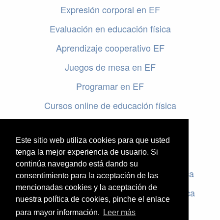
Expresión corporal en EF
Evaluación en educación física
Aprendizaje cooperativo EF
Juegos de mesa en EF
Programar en EF
Cursos online de educación física
Artículos destacados
Este sitio web utiliza cookies para que usted
Evaluación en educación física
tenga la mejor experiencia de usuario. Si
continúa navegando está dando su
Criterios de evaluación en educación física
consentimiento para la aceptación de las
mencionadas cookies y la aceptación de
Rúbricas de evaluación en educación física
nuestra política de cookies, pinche el enlace
para mayor información.
Leer más