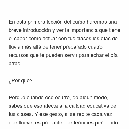
Saltar
Saltar
Saltar
Saltar
a
al
a
al
la
contenido
la
pie
En esta primera lección del curso haremos una
navegación
principal
barra
de
breve introducción y ver la importancia que tiene
principal
lateral
página
el saber cómo actuar con tus clases los días de
principal
lluvia más allá de tener preparado cuatro
recursos que te pueden servir para echar el día
atrás.
¿Por qué?
Porque cuando eso ocurre, de algún modo,
sabes que eso afecta a la calidad educativa de
tus clases. Y ese gesto, si se repite cada vez
que llueve, es probable que termines perdiendo