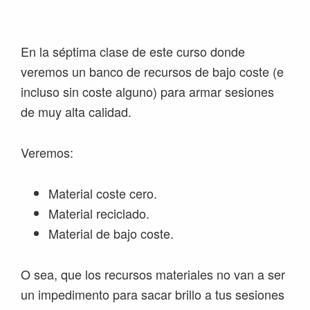
Saltar
Saltar
Saltar
Saltar
a
al
a
al
la
contenido
la
pie
En la séptima clase de este curso donde
navegación
principal
barra
de
veremos un banco de recursos de bajo coste (e
principal
lateral
página
incluso sin coste alguno) para armar sesiones
principal
de muy alta calidad.
Veremos:
Material coste cero.
Material reciclado.
Material de bajo coste.
O sea, que los recursos materiales no van a ser
un impedimento para sacar brillo a tus sesiones