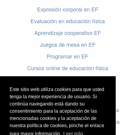
Expresión corporal en EF
Evaluación en educación física
Aprendizaje cooperativo EF
Juegos de mesa en EF
Programar en EF
Cursos online de educación física
Artículos destacados
Este sitio web utiliza cookies para que usted
Evaluación en educación física
tenga la mejor experiencia de usuario. Si
continúa navegando está dando su
Criterios de evaluación en educación física
consentimiento para la aceptación de las
mencionadas cookies y la aceptación de
Rúbricas de evaluación en educación física
nuestra política de cookies, pinche el enlace
para mayor información.
Leer más