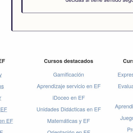
EF
Cursos destacados
Cur
y
Gamificación
Expres
os
Aprendizaje servicio en EF
Evalu
r
iDoceo en EF
Aprendi
 EF
Unidades Didácticas en EF
Jueg
en EF
Matemáticas y EF
Pr
EF
Orientación en EF