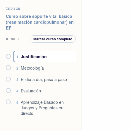
Saltar
Saltar
Saltar
Saltar
ÍNDICE
a
al
a
al
Curso sobre soporte vital básico
la
contenido
la
pie
(reanimación cardiopulmonar) en
EF
navegación
principal
barra
de
principal
lateral
página
Marcar curso completo
0 de 5
principal
Justificación
1
Metodología
2
El día a día, paso a paso
3
Evaluación
4
Aprendizaje Basado en
5
Juegos y Preguntas en
directo