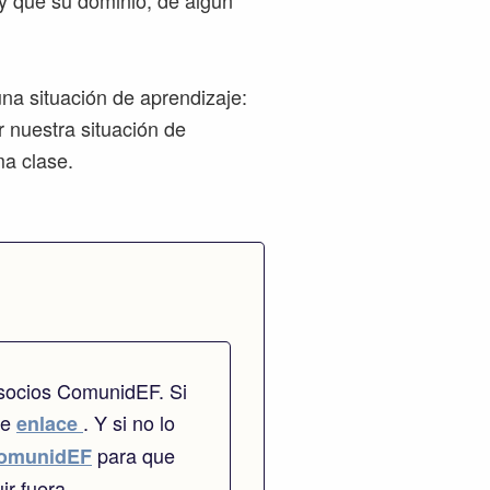
 y que su dominio, de algún
na situación de aprendizaje:
r nuestra situación de
ma clase.
 socios ComunidEF. Si
te
. Y si no lo
enlace
para que
omunidEF
ir fuera.