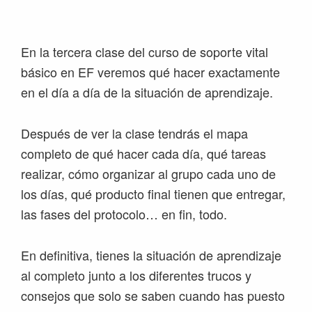
Saltar
Saltar
Saltar
Saltar
a
al
a
al
la
contenido
la
pie
En la tercera clase del curso de soporte vital
navegación
principal
barra
de
básico en EF veremos qué hacer exactamente
principal
lateral
página
en el día a día de la situación de aprendizaje.
principal
Después de ver la clase tendrás el mapa
completo de qué hacer cada día, qué tareas
realizar, cómo organizar al grupo cada uno de
los días, qué producto final tienen que entregar,
las fases del protocolo… en fin, todo.
En definitiva, tienes la situación de aprendizaje
al completo junto a los diferentes trucos y
consejos que solo se saben cuando has puesto