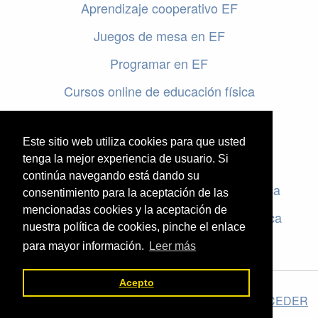
Aprendizaje cooperativo EF
Juegos de mesa en EF
Programar en EF
Cursos online de educación física
Artículos destacados
Este sitio web utiliza cookies para que usted
Evaluación en educación física
tenga la mejor experiencia de usuario. Si
continúa navegando está dando su
Criterios de evaluación en educación física
consentimiento para la aceptación de las
mencionadas cookies y la aceptación de
Rúbricas de evaluación en educación física
nuestra política de cookies, pinche el enlace
para mayor información.
Leer más
Acepto
El valor de la Educación Física © 2026 ·
Legal
|
ACCEDER