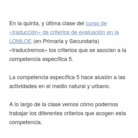
Saltar
Saltar
Saltar
Saltar
a
al
a
al
la
contenido
la
pie
En la quinta, y última clase del
curso de
navegación
principal
barra
de
«traducción» de criterios de evaluación en la
principal
lateral
página
LOMLOE
(en Primaria y Secundaria)
principal
«traduciremos» los criterios que se asocian a la
competencia específica 5.
La competencia específica 5 hace alusión a las
actividades en el medio natural y urbano.
A lo largo de la clase vemos cómo podemos
trabajar los diferentes criterios que acogen esta
competencia.