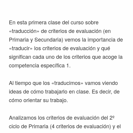
Saltar
Saltar
Saltar
Saltar
a
al
a
al
la
contenido
la
pie
En esta primera clase del curso sobre
navegación
principal
barra
de
«traducción» de criterios de evaluación (en
principal
lateral
página
Primaria y Secundaria) vemos la importancia de
principal
«traducir» los criterios de evaluación y qué
significan cada uno de los criterios que acoge la
competencia específica 1.
Al tiempo que los «traducimos» vamos viendo
ideas de cómo trabajarlo en clase. Es decir, de
cómo orientar su trabajo.
Analizamos los criterios de evaluación del 2º
ciclo de Primaria (4 criterios de evaluación) y el