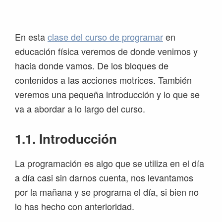
Saltar
Saltar
Saltar
Saltar
a
al
a
al
la
contenido
la
pie
En esta
clase del curso de programar
en
navegación
principal
barra
de
educación física veremos de donde venimos y
principal
lateral
página
hacia donde vamos. De los bloques de
principal
contenidos a las acciones motrices. También
veremos una pequeña introducción y lo que se
va a abordar a lo largo del curso.
1.1. Introducción
La programación es algo que se utiliza en el día
a día casi sin darnos cuenta, nos levantamos
por la mañana y se programa el día, si bien no
lo has hecho con anterioridad.