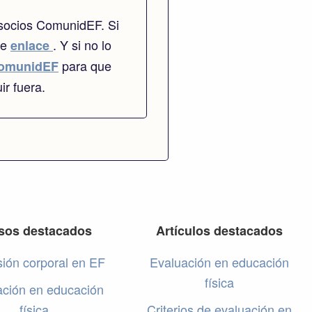
 socios ComunidEF. Si
te
. Y si no lo
enlace
para que
omunidEF
ir fuera.
sos destacados
Artículos destacados
ión corporal en EF
Evaluación en educación
física
ación en educación
física
Criterios de evaluación en