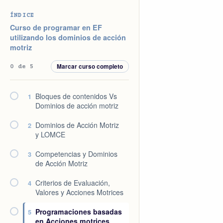
Saltar
Saltar
Saltar
Saltar
ÍNDICE
a
al
a
al
Curso de programar en EF
la
contenido
la
pie
utilizando los dominios de acción
motriz
navegación
principal
barra
de
principal
lateral
página
Marcar curso completo
0 de 5
principal
Bloques de contenidos Vs
1
Dominios de acción motriz
Dominios de Acción Motriz
2
y LOMCE
Competencias y Dominios
3
de Acción Motriz
Criterios de Evaluación,
4
Valores y Acciones Motrices
Programaciones basadas
5
en Acciones motrices