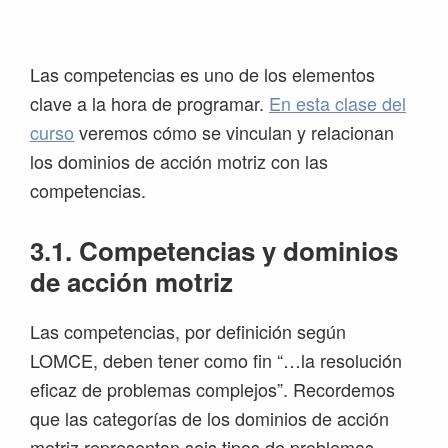
Saltar
Saltar
Saltar
Saltar
a
al
a
al
la
contenido
la
pie
Las competencias es uno de los elementos
navegación
principal
barra
de
clave a la hora de programar.
En esta clase del
principal
lateral
página
curso
veremos cómo se vinculan y relacionan
principal
los dominios de acción motriz con las
competencias.
3.1. Competencias y dominios
de acción motriz
Las competencias, por definición según
LOMCE, deben tener como fin “…la resolución
eficaz de problemas complejos”. Recordemos
que las categorías de los dominios de acción
motriz representan seis tipos de problemas