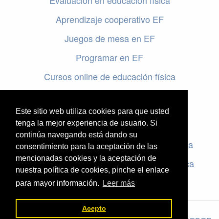
Evaluación en educación física
Aprendizaje cooperativo EF
Juegos de mesa en EF
Programar en EF
Cursos online de educación física
Artículos destacados
Este sitio web utiliza cookies para que usted
Evaluación en educación física
tenga la mejor experiencia de usuario. Si
continúa navegando está dando su
Criterios de evaluación en educación física
consentimiento para la aceptación de las
mencionadas cookies y la aceptación de
Rúbricas de evaluación en educación física
nuestra política de cookies, pinche el enlace
para mayor información.
Leer más
Acepto