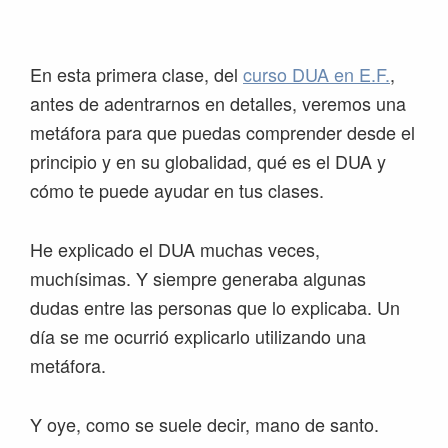
Saltar
Saltar
Saltar
Saltar
a
al
a
al
la
contenido
la
pie
En esta primera clase, del
curso DUA en E.F.
,
navegación
principal
barra
de
antes de adentrarnos en detalles, veremos una
principal
lateral
página
metáfora para que puedas comprender desde el
principal
principio y en su globalidad, qué es el DUA y
cómo te puede ayudar en tus clases.
He explicado el DUA muchas veces,
muchísimas. Y siempre generaba algunas
dudas entre las personas que lo explicaba. Un
día se me ocurrió explicarlo utilizando una
metáfora.
Y oye, como se suele decir, mano de santo.