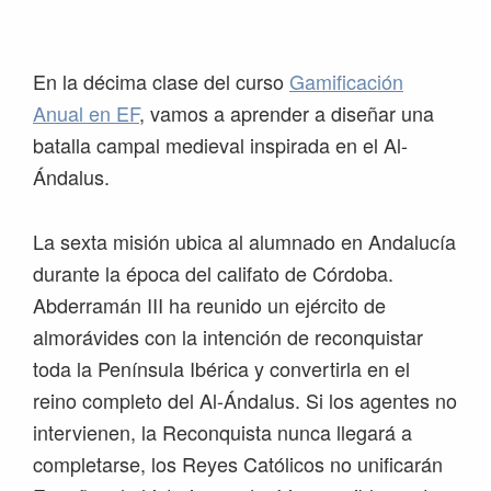
Saltar
Saltar
Saltar
Saltar
a
al
a
al
la
contenido
la
pie
En la décima clase del curso
Gamificación
navegación
principal
barra
de
Anual en EF
, vamos a aprender a diseñar una
principal
lateral
página
batalla campal medieval inspirada en el Al-
principal
Ándalus.
La sexta misión ubica al alumnado en Andalucía
durante la época del califato de Córdoba.
Abderramán III ha reunido un ejército de
almorávides con la intención de reconquistar
toda la Península Ibérica y convertirla en el
reino completo del Al-Ándalus. Si los agentes no
intervienen, la Reconquista nunca llegará a
completarse, los Reyes Católicos no unificarán