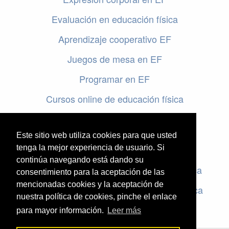
Evaluación en educación física
Aprendizaje cooperativo EF
Juegos de mesa en EF
Programar en EF
Cursos online de educación física
Artículos destacados
Este sitio web utiliza cookies para que usted
Evaluación en educación física
tenga la mejor experiencia de usuario. Si
continúa navegando está dando su
Criterios de evaluación en educación física
consentimiento para la aceptación de las
mencionadas cookies y la aceptación de
Rúbricas de evaluación en educación física
nuestra política de cookies, pinche el enlace
para mayor información.
Leer más