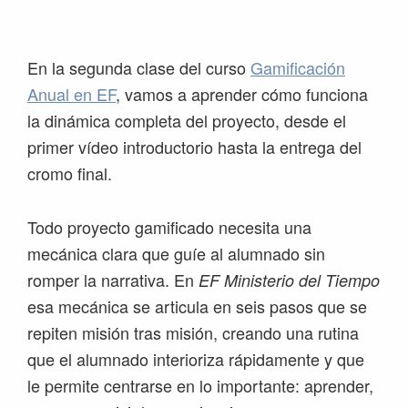
Saltar
Saltar
Saltar
Saltar
a
al
a
al
la
contenido
la
pie
En la segunda clase del curso
Gamificación
navegación
principal
barra
de
Anual en EF
, vamos a aprender cómo funciona
principal
lateral
página
la dinámica completa del proyecto, desde el
principal
primer vídeo introductorio hasta la entrega del
cromo final.
Todo proyecto gamificado necesita una
mecánica clara que guíe al alumnado sin
romper la narrativa. En
EF Ministerio del Tiempo
esa mecánica se articula en seis pasos que se
repiten misión tras misión, creando una rutina
que el alumnado interioriza rápidamente y que
le permite centrarse en lo importante: aprender,