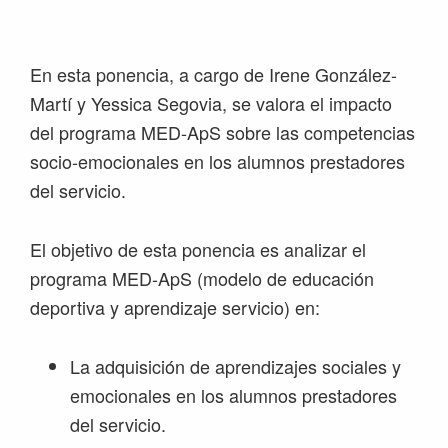
Saltar
Saltar
Saltar
Saltar
a
al
a
al
la
contenido
la
pie
En esta ponencia, a cargo de Irene González-
navegación
principal
barra
de
Martí y Yessica Segovia, se valora el impacto
principal
lateral
página
del programa MED-ApS sobre las competencias
principal
socio-emocionales en los alumnos prestadores
del servicio.
El objetivo de esta ponencia es analizar el
programa MED-ApS (modelo de educación
deportiva y aprendizaje servicio) en:
La adquisición de aprendizajes sociales y
emocionales en los alumnos prestadores
del servicio.