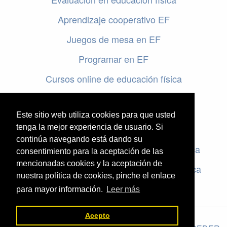
Aprendizaje cooperativo EF
Juegos de mesa en EF
Programar en EF
Cursos online de educación física
Artículos destacados
Este sitio web utiliza cookies para que usted
Evaluación en educación física
tenga la mejor experiencia de usuario. Si
continúa navegando está dando su
Criterios de evaluación en educación física
consentimiento para la aceptación de las
mencionadas cookies y la aceptación de
Rúbricas de evaluación en educación física
nuestra política de cookies, pinche el enlace
para mayor información.
Leer más
Acepto