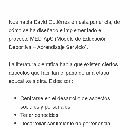
Saltar
Saltar
Saltar
Saltar
a
al
a
al
la
contenido
la
pie
Nos habla David Gutiérrez en esta ponencia, de
navegación
principal
barra
de
cómo se ha diseñado e implementado el
principal
lateral
página
proyecto MED-ApS (Modelo de Educación
principal
Deportiva – Aprendizaje Servicio).
La literatura científica habla que existen ciertos
aspectos que facilitan el paso de una etapa
educativa a otra. Estos son:
Centrarse en el desarrollo de aspectos
sociales y personales.
Tener conocidos.
Desarrollar sentimiento de pertenencia.