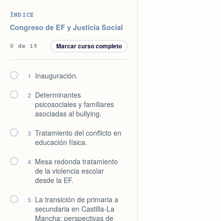
Saltar
Saltar
Saltar
Saltar
ÍNDICE
a
al
a
al
Congreso de EF y Justicia Social
la
contenido
la
pie
Marcar curso completo
0 de 19
navegación
principal
barra
de
principal
lateral
página
Inauguración.
1
principal
Determinantes
2
psicosociales y familiares
asociadas al bullying.
Tratamiento del conflicto en
3
educación física.
Mesa redonda tratamiento
4
de la violencia escolar
desde la EF.
La transición de primaria a
5
secundaria en Castilla-La
Mancha: perspectivas de