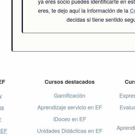
ya eres socio puedes identificarte en es
eres, te dejo aquí la información de la
C
decidas si tiene sentido segu
EF
Cursos destacados
Cur
y
Gamificación
Expres
os
Aprendizaje servicio en EF
Evalu
r
iDoceo en EF
Aprendi
 EF
Unidades Didácticas en EF