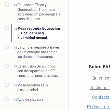
Educación Física y
14
Generosidad Trans: una
aproximación pedagógica al
caso de Lucas.
Mesa redonda Educación
15
Física, género y
diversidad sexual.
La EF y el deporte a través
16
de un enfoque basado en
los derechos humanos
Footer
Sobre EV
La inclusión de alumnos
17
con discapacidad en EF:
consideraciones prácticas
Quién so
Mesa redonda EF y
18
Testimoni
discapacidad
Contacta
Acto de clausura
19
Podcast de