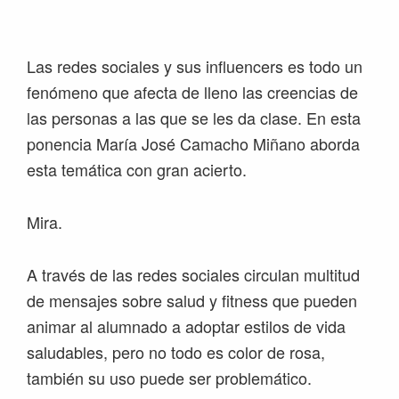
Saltar
Saltar
Saltar
Saltar
a
al
a
al
la
contenido
la
pie
Las redes sociales y sus influencers es todo un
navegación
principal
barra
de
fenómeno que afecta de lleno las creencias de
principal
lateral
página
las personas a las que se les da clase. En esta
principal
ponencia María José Camacho Miñano aborda
esta temática con gran acierto.
Mira.
A través de las redes sociales circulan multitud
de mensajes sobre salud y fitness que pueden
animar al alumnado a adoptar estilos de vida
saludables, pero no todo es color de rosa,
también su uso puede ser problemático.