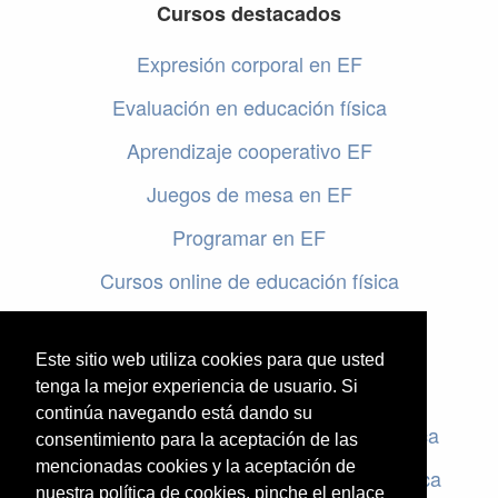
Cursos destacados
Expresión corporal en EF
Evaluación en educación física
Aprendizaje cooperativo EF
Juegos de mesa en EF
Programar en EF
Cursos online de educación física
Artículos destacados
Este sitio web utiliza cookies para que usted
Evaluación en educación física
tenga la mejor experiencia de usuario. Si
continúa navegando está dando su
Criterios de evaluación en educación física
consentimiento para la aceptación de las
mencionadas cookies y la aceptación de
Rúbricas de evaluación en educación física
nuestra política de cookies, pinche el enlace