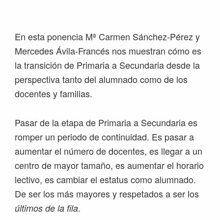
Saltar
Saltar
Saltar
Saltar
a
al
a
al
la
contenido
la
pie
En esta ponencia Mª Carmen Sánchez-Pérez y
navegación
principal
barra
de
Mercedes Ávila-Francés nos muestran cómo es
principal
lateral
página
la transición de Primaria a Secundaria desde la
principal
perspectiva tanto del alumnado como de los
docentes y familias.
Pasar de la etapa de Primaria a Secundaria es
romper un periodo de continuidad. Es pasar a
aumentar el número de docentes, es llegar a un
centro de mayor tamaño, es aumentar el horario
lectivo, es cambiar el estatus como alumnado.
De ser los más mayores y respetados a ser los
.
últimos de la fila