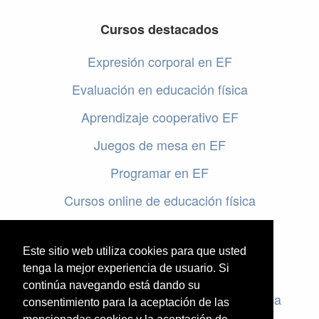
Cursos destacados
Expresión corporal en EF
Evaluación en educación física
Aprendizaje cooperativo EF
Juegos de mesa en EF
Programar en EF
Cursos online de educación física
Artículos destacados
Este sitio web utiliza cookies para que usted
Evaluación en educación física
tenga la mejor experiencia de usuario. Si
continúa navegando está dando su
Criterios de evaluación en educación física
consentimiento para la aceptación de las