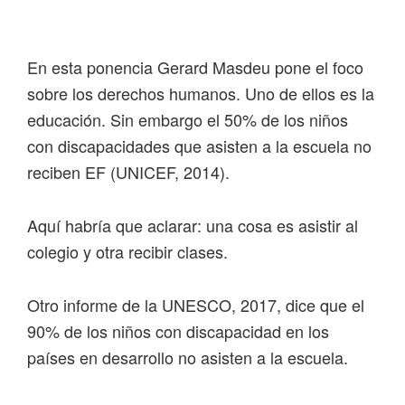
Saltar
Saltar
Saltar
Saltar
a
al
a
al
la
contenido
la
pie
En esta ponencia Gerard Masdeu pone el foco
navegación
principal
barra
de
sobre los derechos humanos. Uno de ellos es la
principal
lateral
página
educación. Sin embargo el 50% de los niños
principal
con discapacidades que asisten a la escuela no
reciben EF (UNICEF, 2014).
Aquí habría que aclarar: una cosa es asistir al
colegio y otra recibir clases.
Otro informe de la UNESCO, 2017, dice que el
90% de los niños con discapacidad en los
países en desarrollo no asisten a la escuela.